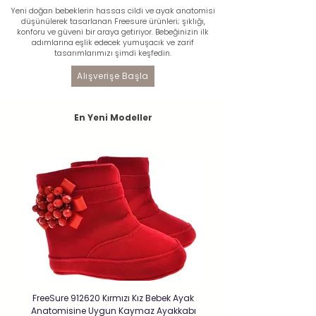
Yeni doğan bebeklerin hassas cildi ve ayak anatomisi
düşünülerek tasarlanan Freesure ürünleri; şıklığı,
konforu ve güveni bir araya getiriyor. Bebeğinizin ilk
adımlarına eşlik edecek yumuşacık ve zarif
tasarımlarımızı şimdi keşfedin.
Alışverişe Başla
En Yeni Modeller
FreeSure 912620 Kırmızı Kız Bebek Ayak
Anatomisine Uygun Kaymaz Ayakkabı