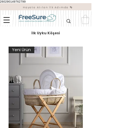
260290149762799
Hayata Atılan İlk Adımda 👣
İlk Uyku Köşesi
Yeni Ürün