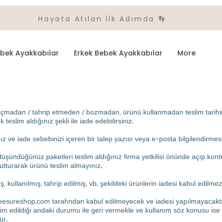
Hayata Atılan İlk Adımda 👣
ebek Ayakkabılar
Erkek Bebek Ayakkabılar
More
çmadan / tahrip etmeden / bozmadan, ürünü kullanmadan teslim tarihin
eslim aldığınız şekli ile iade edebilirsiniz.
z ve iade sebebinizi içeren bir talep yazısı veya e-posta bilgilendirmesi i
şündüğünüz paketleri teslim aldığınız firma yetkilisi önünde açıp kontr
utturarak ürünü teslim almayınız.
, kullanılmış, tahrip edilmiş, vb. şekildeki ürünlerin iadesi kabul edilmez
eesureshop.com
tarafından kabul edilmeyecek ve iadesi yapılmayacaktır
lim edildiği andaki durumu ile geri vermekle ve kullanım söz konusu ise 
ür.