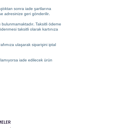
ştıktan sonra iade şartlarına
e adresinize geri gönderilir.
fu bulunmamaktadır. Taksitli ödeme
ödenmesi taksitli olarak kartınıza
fımıza ulaşarak siparişini iptal
ağlamıyorsa iade edilecek ürün
MELER