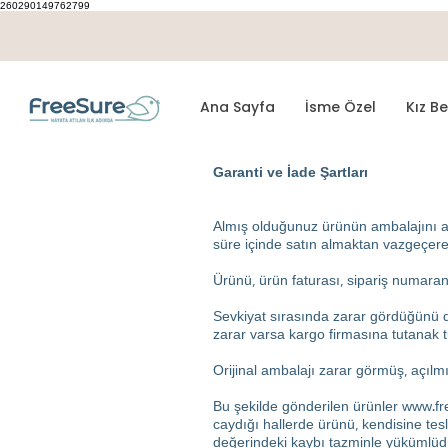
260290149762799
Ana Sayfa
İsme Özel
Kız B
Garanti ve İade Şartları
Almış olduğunuz ürünün ambalajını a
süre içinde satın almaktan vazgeçerek t
Ürünü, ürün faturası, sipariş numaranı
Sevkiyat sırasında zarar gördüğünü dü
zarar varsa kargo firmasına tutanak t
Orijinal ambalajı zarar görmüş, açılmış
Bu şekilde gönderilen ürünler
www.fr
caydığı hallerde ürünü, kendisine tes
değerindeki kaybı tazminle yükümlüd