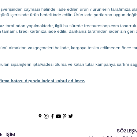
şverişinden cayması halinde, iade edilen ürün / ürünlerin tarafımıza ula
günü içerisinde ürün bedeli iade edilir. Ürün iade şartlarına uygun değils
nız tarafından yapılmaktadır, ilgili bu sürede freesureshop.com tasarru
n tamamı, kredi kartınıza iade edilir. Bankanız tarafından iadenizin geri 
ürünü almaktan vazgeçmeleri halinde, kargoya teslim edilmeden önce tara
ulan siparişlerin iptal/iadesi olursa ve kalan tutar kampanya şartını s
firma hatası dışında iadesi kabul edilmez.
SÖZLEŞ
LETİŞİM