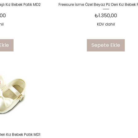
kış
Hızlı Bakış
şlı Kız Bebek Patik MD2
Freesure İsme Özel Beyaz PU Deri Kız Bebek 
Fiyat
,00
₺1.350,00
il
KDV dahil
Ekle
Sepete Ekle
kış
eri Kız Bebek Patik MD1