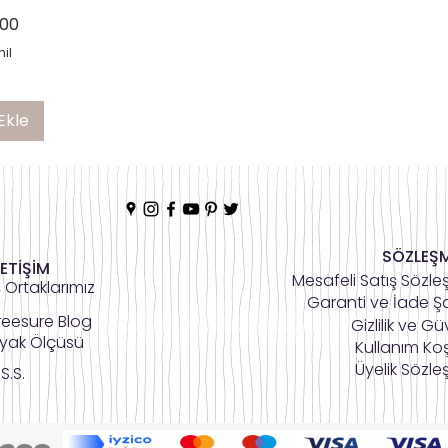
,00
il
Ekle
SÖZLEŞ
LETİŞİM
Mesafeli Satış Sözle
ş Ortaklarımız
Garanti ve İade Şa
reesure Blog
Gizlilik ve Gü
yak Ölçüsü
Kullanım Koş
Üyelik Sözle
.S.S.