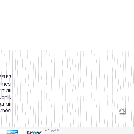
MELER
şmesi
rtları
venlik
ulları
şmesi
© Copyright