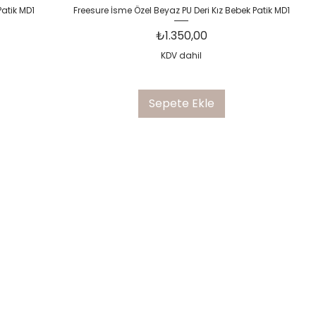
Hızlı Bakış
Patik MD1
Freesure İsme Özel Beyaz PU Deri Kız Bebek Patik MD1
Fiyat
₺1.350,00
KDV dahil
Sepete Ekle