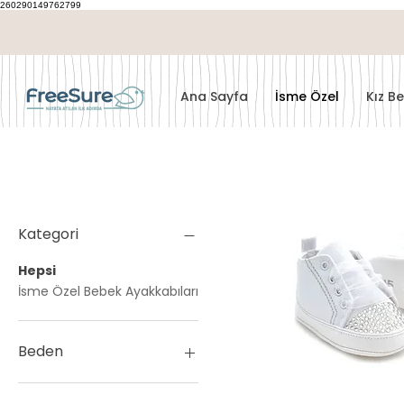
260290149762799
Ana Sayfa
İsme Özel
Kız B
Kategori
Hepsi
İsme Özel Bebek Ayakkabıları
Beden
1 ( 3-6 ay ) -16 no - 10,9