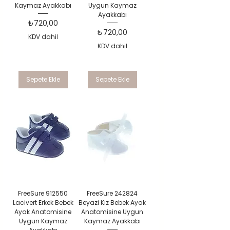
Kaymaz Ayakkabı
Uygun Kaymaz
Ayakkabı
Fiyat
₺720,00
Fiyat
₺720,00
KDV dahil
KDV dahil
Sepete Ekle
Sepete Ekle
FreeSure 912550
FreeSure 242824
Lacivert Erkek Bebek
Beyazi Kız Bebek Ayak
Ayak Anatomisine
Anatomisine Uygun
Uygun Kaymaz
Kaymaz Ayakkabı