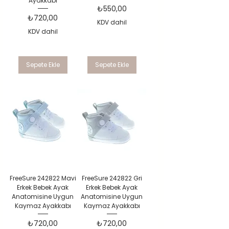
Ayakkabı
Fiyat
₺550,00
Fiyat
₺720,00
KDV dahil
KDV dahil
Sepete Ekle
Sepete Ekle
FreeSure 242822 Mavi
FreeSure 242822 Gri
Erkek Bebek Ayak
Erkek Bebek Ayak
Anatomisine Uygun
Anatomisine Uygun
Kaymaz Ayakkabı
Kaymaz Ayakkabı
Fiyat
Fiyat
₺720,00
₺720,00