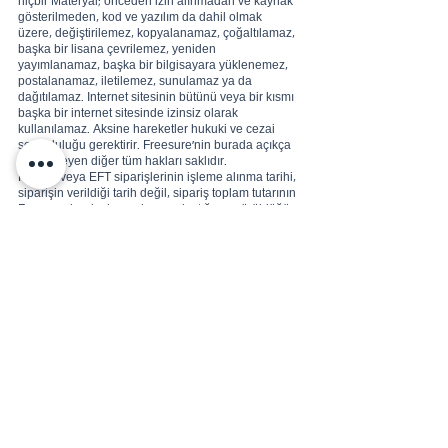
hiçbir Materyal; önceden izin alınmadan ve kaynak
gösterilmeden, kod ve yazılım da dahil olmak
üzere, değiştirilemez, kopyalanamaz, çoğaltılamaz,
başka bir lisana çevrilemez, yeniden
yayımlanamaz, başka bir bilgisayara yüklenemez,
postalanamaz, iletilemez, sunulamaz ya da
dağıtılamaz. Internet sitesinin bütünü veya bir kısmı
başka bir internet sitesinde izinsiz olarak
kullanılamaz. Aksine hareketler hukuki ve cezai
sorumluluğu gerektirir. Freesure’nin burada açıkça
belirtilmeyen diğer tüm hakları saklıdır.
Havale veya EFT siparişlerinin işleme alınma tarihi,
siparişin verildiği tarih değil, sipariş toplam tutarının
Freesure banka hesaplarına ulaştığının görüldüğü
tarihtir. Havale veya EFT yoluyla verilen, ancak 3 iş
günü içerisinde ödemesi gerçekleştirilmeyen
siparişler iptal edilmektedir.
Freesure, dilediği zaman bu yasal uyarı sayfasının
içeriğini güncelleme yetkisini saklı tutmaktadır.
Bizi Ara