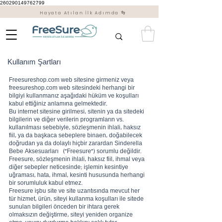
260290149762799
Hayata Atılan İlk Adımda 👣
Kullanım Şartları
Freesureshop.com web sitesine girmeniz veya
freesureshop.com web sitesindeki herhangi bir
bilgiyi kullanmanız aşağıdaki hüküm ve koşulları
kabul ettiğiniz anlamına gelmektedir.
Bu internet sitesine girilmesi, sitenin ya da sitedeki
bilgilerin ve diğer verilerin programların vs.
kullanılması sebebiyle, sözleşmenin ihlali, haksız
fiil, ya da başkaca sebeplere binaen, doğabilecek
doğrudan ya da dolaylı hiçbir zarardan Sinderella
Bebe Aksesuarları (“Freesure”) sorumlu değildir.
Freesure, sözleşmenin ihlali, haksız fiil, ihmal veya
diğer sebepler neticesinde; işlemin kesintiye
uğraması, hata, ihmal, kesinti hususunda herhangi
bir sorumluluk kabul etmez.
Freesure işbu site ve site uzantısında mevcut her
tür hizmet, ürün, siteyi kullanma koşulları ile sitede
sunulan bilgileri önceden bir ihtara gerek
olmaksızın değiştirme, siteyi yeniden organize