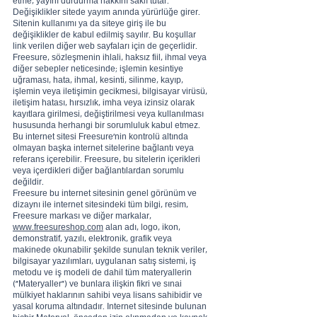
etme, yayını durdurma hakkını saklı tutar.
Değişiklikler sitede yayım anında yürürlüğe girer.
Sitenin kullanımı ya da siteye giriş ile bu
değişiklikler de kabul edilmiş sayılır. Bu koşullar
link verilen diğer web sayfaları için de geçerlidir.
Freesure, sözleşmenin ihlali, haksız fiil, ihmal veya
diğer sebepler neticesinde; işlemin kesintiye
uğraması, hata, ihmal, kesinti, silinme, kayıp,
işlemin veya iletişimin gecikmesi, bilgisayar virüsü,
iletişim hatası, hırsızlık, imha veya izinsiz olarak
kayıtlara girilmesi, değiştirilmesi veya kullanılması
hususunda herhangi bir sorumluluk kabul etmez.
Bu internet sitesi Freesure’nin kontrolü altında
olmayan başka internet sitelerine bağlantı veya
referans içerebilir. Freesure, bu sitelerin içerikleri
veya içerdikleri diğer bağlantılardan sorumlu
değildir.
Freesure bu internet sitesinin genel görünüm ve
dizaynı ile internet sitesindeki tüm bilgi, resim,
Freesure markası ve diğer markalar,
www.freesureshop.com
alan adı, logo, ikon,
demonstratif, yazılı, elektronik, grafik veya
makinede okunabilir şekilde sunulan teknik veriler,
bilgisayar yazılımları, uygulanan satış sistemi, iş
metodu ve iş modeli de dahil tüm materyallerin
("Materyaller") ve bunlara ilişkin fikri ve sınai
mülkiyet haklarının sahibi veya lisans sahibidir ve
yasal koruma altındadır. Internet sitesinde bulunan