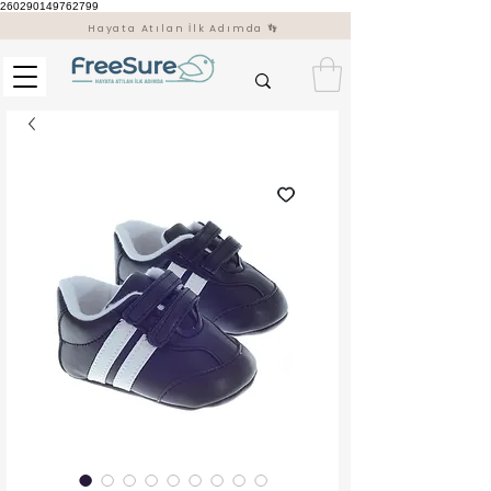
260290149762799
Hayata Atılan İlk Adımda 👣