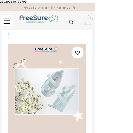
260290149762799
Hayata Atılan İlk Adımda 👣