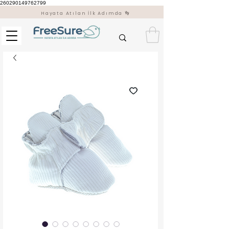
260290149762799
Hayata Atılan İlk Adımda 👣