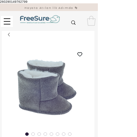
260290149762799
Hayata Atılan İlk Adımda 👣