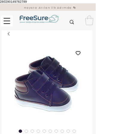
260290149762799
Hayata Atılan İlk Adımda 👣