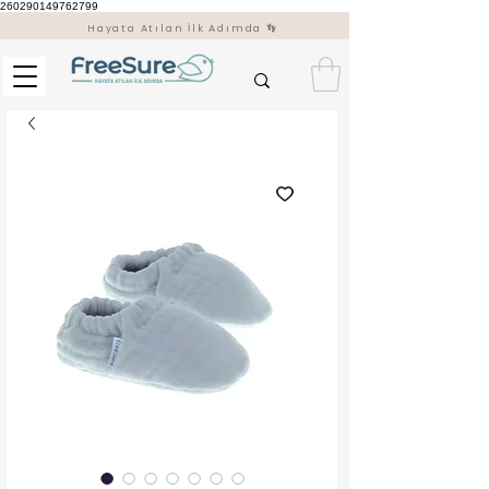
260290149762799
Hayata Atılan İlk Adımda 👣