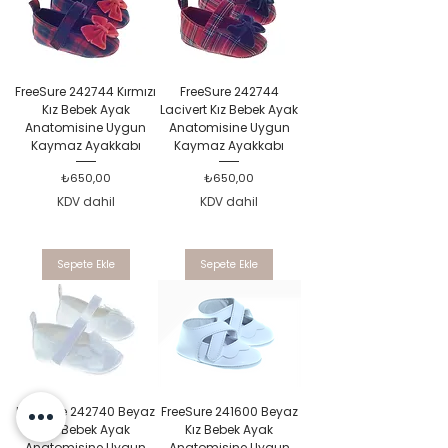
FreeSure 242744 Kırmızı
FreeSure 242744
Kız Bebek Ayak
Lacivert Kız Bebek Ayak
Anatomisine Uygun
Anatomisine Uygun
Kaymaz Ayakkabı
Kaymaz Ayakkabı
Fiyat
Fiyat
₺650,00
₺650,00
KDV dahil
KDV dahil
Sepete Ekle
Sepete Ekle
FreeSure 242740 Beyaz
FreeSure 241600 Beyaz
Kız Bebek Ayak
Kız Bebek Ayak
Anatomisine Uygun
Anatomisine Uygun