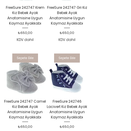
FreeSure 242747 Krem
FreeSure 242747 Gri Kız
Kız Bebek Ayak
Bebek Ayak
Anatomisine Uygun
Anatomisine Uygun
Kaymaz Ayakkabı
Kaymaz Ayakkabı
Fiyat
Fiyat
₺650,00
₺650,00
KDV dahil
KDV dahil
Sepete Ekle
Sepete Ekle
FreeSure 242747 Camel
FreeSure 242746
Kız Bebek Ayak
Lacivert Kız Bebek Ayak
Anatomisine Uygun
Anatomisine Uygun
Kaymaz Ayakkabı
Kaymaz Ayakkabı
Fiyat
Fiyat
₺650,00
₺650,00