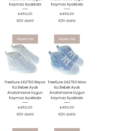
Kaymaz Ayakkabı
Kaymaz Ayakkabı
Fiyat
Fiyat
₺650,00
₺650,00
KDV dahil
KDV dahil
Sepete Ekle
Sepete Ekle
FreeSure 242750 Beyaz
FreeSure 242750 Mavi
Kız Bebek Ayak
Kız Bebek Ayak
Anatomisine Uygun
Anatomisine Uygun
Kaymaz Ayakkabı
Kaymaz Ayakkabı
Fiyat
Fiyat
₺650,00
₺650,00
KDV dahil
KDV dahil