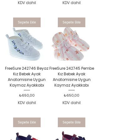
KDV dahil
KDV dahil
Sepete Ekle
Sepete Ekle
FreeSure 242746 Beyaz
FreeSure 242745 Pembe
Kız Bebek Ayak
Kız Bebek Ayak
Anatomisine Uygun
Anatomisine Uygun
Kaymaz Ayakkabı
Kaymaz Ayakkabı
Fiyat
Fiyat
₺650,00
₺650,00
KDV dahil
KDV dahil
Sepete Ekle
Sepete Ekle