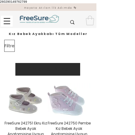
260290149762799
Hayata Atılan İlk Adımda 👣
Kız Bebek Ayakkabı Tüm Modeller
Filtre
Öncekileri Yükle
FreeSure 242751 Ekru Kız
FreeSure 242750 Pembe
Bebek Ayak
Kız Bebek Ayak
Anatomisine Uygun
Anatomisine Uygun