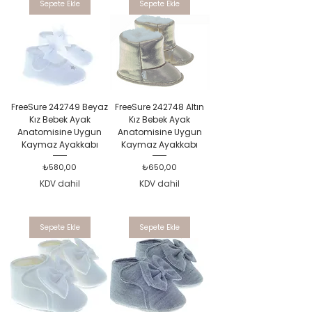
Sepete Ekle
Sepete Ekle
FreeSure 242749 Beyaz
FreeSure 242748 Altın
Kız Bebek Ayak
Kız Bebek Ayak
Anatomisine Uygun
Anatomisine Uygun
Kaymaz Ayakkabı
Kaymaz Ayakkabı
Fiyat
Fiyat
₺580,00
₺650,00
KDV dahil
KDV dahil
Sepete Ekle
Sepete Ekle