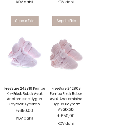
KDV dahil
KDV dahil
Sepete Ekle
Sepete Ekle
FreeSure 242816 Pembe
FreeSure 242809
Kız-Erkek Bebek Ayak
Pembe Erkek Bebek
Anatomisine Uygun
Ayak Anatomisine
Kaymaz Ayakkabı
Uygun Kaymaz
Ayakkabı
Fiyat
₺650,00
Fiyat
₺650,00
KDV dahil
KDV dahil