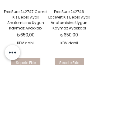
FreeSure 242747 Camel
FreeSure 242746
Kız Bebek Ayak
Lacivert Kız Bebek Ayak
Anatomisine Uygun
Anatomisine Uygun
Kaymaz Ayakkabı
Kaymaz Ayakkabı
Fiyat
Fiyat
₺650,00
₺650,00
KDV dahil
KDV dahil
Sepete Ekle
Sepete Ekle
FreeSure 242746 Beyaz
FreeSure 242745 Pembe