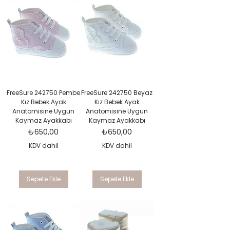
FreeSure 242750 Pembe
FreeSure 242750 Beyaz
Kız Bebek Ayak
Kız Bebek Ayak
Anatomisine Uygun
Anatomisine Uygun
Kaymaz Ayakkabı
Kaymaz Ayakkabı
Fiyat
Fiyat
₺650,00
₺650,00
KDV dahil
KDV dahil
Sepete Ekle
Sepete Ekle