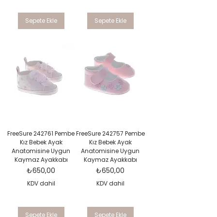
Sepete Ekle
Sepete Ekle
FreeSure 242761 Pembe
FreeSure 242757 Pembe
Kız Bebek Ayak
Kız Bebek Ayak
Anatomisine Uygun
Anatomisine Uygun
Kaymaz Ayakkabı
Kaymaz Ayakkabı
Fiyat
Fiyat
₺650,00
₺650,00
KDV dahil
KDV dahil
Sepete Ekle
Sepete Ekle