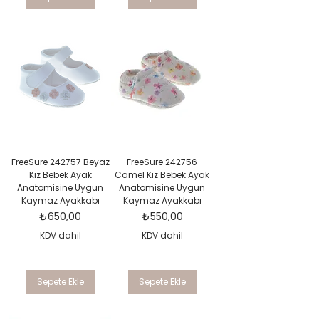
FreeSure 242757 Beyaz
FreeSure 242756
Kız Bebek Ayak
Camel Kız Bebek Ayak
Anatomisine Uygun
Anatomisine Uygun
Kaymaz Ayakkabı
Kaymaz Ayakkabı
Fiyat
Fiyat
₺650,00
₺550,00
KDV dahil
KDV dahil
Sepete Ekle
Sepete Ekle