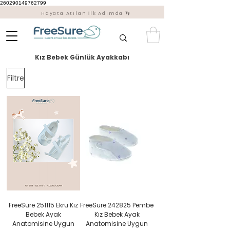
260290149762799
Hayata Atılan İlk Adımda 👣
Kız Bebek Günlük Ayakkabı
Filtre
FreeSure 251115 Ekru Kız
FreeSure 242825 Pembe
Bebek Ayak
Kız Bebek Ayak
Anatomisine Uygun
Anatomisine Uygun