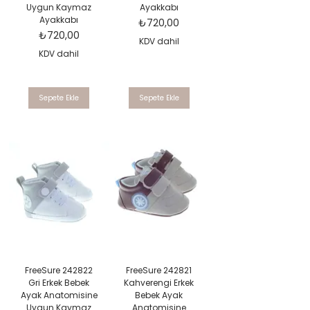
Uygun Kaymaz
Ayakkabı
Ayakkabı
Fiyat
₺720,00
Fiyat
₺720,00
KDV dahil
KDV dahil
Sepete Ekle
Sepete Ekle
FreeSure 242822
FreeSure 242821
Gri Erkek Bebek
Kahverengi Erkek
Ayak Anatomisine
Bebek Ayak
Uygun Kaymaz
Anatomisine