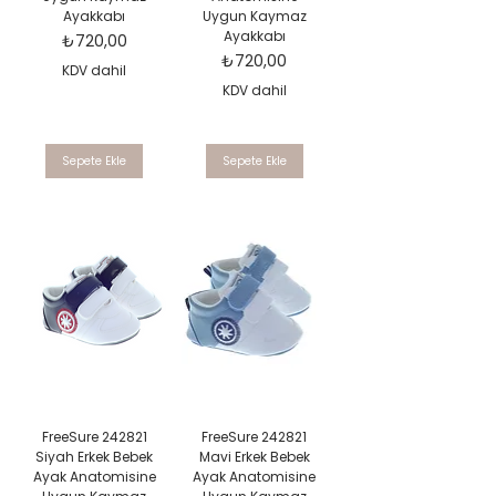
Ayakkabı
Uygun Kaymaz
Ayakkabı
Fiyat
₺720,00
Fiyat
₺720,00
KDV dahil
KDV dahil
Sepete Ekle
Sepete Ekle
FreeSure 242821
FreeSure 242821
Siyah Erkek Bebek
Mavi Erkek Bebek
Ayak Anatomisine
Ayak Anatomisine