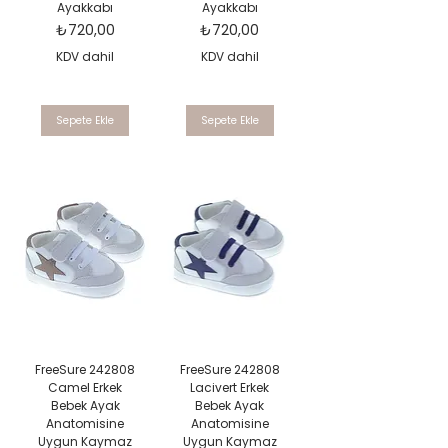
Ayakkabı
Ayakkabı
Fiyat
Fiyat
₺720,00
₺720,00
KDV dahil
KDV dahil
Sepete Ekle
Sepete Ekle
FreeSure 242808
FreeSure 242808
Camel Erkek
Lacivert Erkek
Bebek Ayak
Bebek Ayak
Anatomisine
Anatomisine
Uygun Kaymaz
Uygun Kaymaz