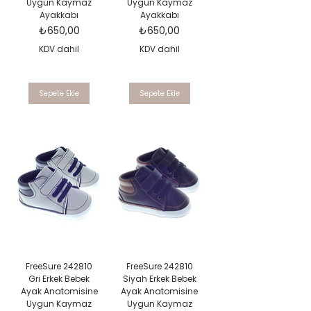
Uygun Kaymaz
Uygun Kaymaz
Ayakkabı
Ayakkabı
Fiyat
Fiyat
₺650,00
₺650,00
KDV dahil
KDV dahil
Sepete Ekle
Sepete Ekle
FreeSure 242810
FreeSure 242810
Gri Erkek Bebek
Siyah Erkek Bebek
Ayak Anatomisine
Ayak Anatomisine
Uygun Kaymaz
Uygun Kaymaz