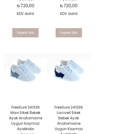
Fiyat
Fiyat
₺720,00
₺720,00
KDV dahil
KDV dahil
Sepete Ekle
Sepete Ekle
FreeSure 241336
FreeSure 241336
Mavi Erkek Bebek
Lacivert Erkek
Ayak Anatomisine
Bebek Ayak
Uygun Kaymaz
Anatomisine
Ayakkabı
Uygun Kaymaz