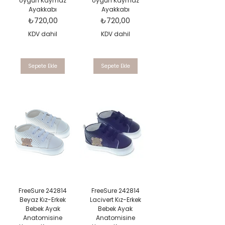
Uygun Kaymaz
Uygun Kaymaz
Ayakkabı
Ayakkabı
Fiyat
Fiyat
₺720,00
₺720,00
KDV dahil
KDV dahil
Sepete Ekle
Sepete Ekle
FreeSure 242814
FreeSure 242814
Beyaz Kız-Erkek
Lacivert Kız-Erkek
Bebek Ayak
Bebek Ayak
Anatomisine
Anatomisine