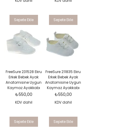
KDV dahil
KDV dahil
Sepete Ekle
Sepete Ekle
FreeSure 231528 Ekru
FreeSure 211835 Ekru
Erkek Bebek Ayak
Erkek Bebek Ayak
Anatomisine Uygun
Anatomisine Uygun
Kaymaz Ayakkabı
Kaymaz Ayakkabı
Fiyat
Fiyat
₺550,00
₺550,00
KDV dahil
KDV dahil
Sepete Ekle
Sepete Ekle