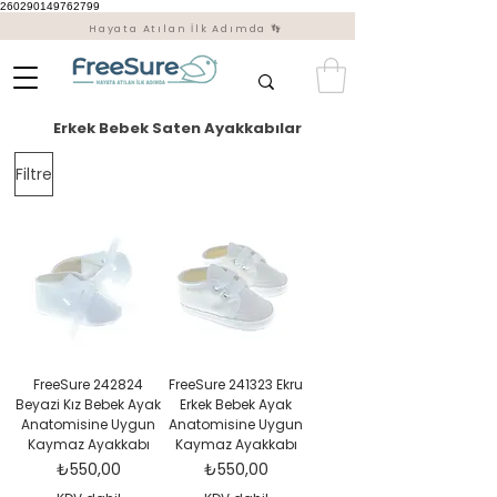
260290149762799
Hayata Atılan İlk Adımda 👣
Erkek Bebek Saten Ayakkabılar
Filtre
FreeSure 242824
FreeSure 241323 Ekru
Beyazi Kız Bebek Ayak
Erkek Bebek Ayak
Anatomisine Uygun
Anatomisine Uygun
Kaymaz Ayakkabı
Kaymaz Ayakkabı
Fiyat
Fiyat
₺550,00
₺550,00