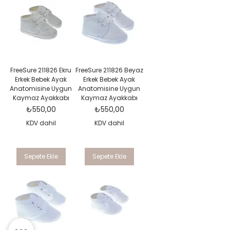
FreeSure 211826 Ekru
FreeSure 211826 Beyaz
Erkek Bebek Ayak
Erkek Bebek Ayak
Anatomisine Uygun
Anatomisine Uygun
Kaymaz Ayakkabı
Kaymaz Ayakkabı
Fiyat
Fiyat
₺550,00
₺550,00
KDV dahil
KDV dahil
Sepete Ekle
Sepete Ekle